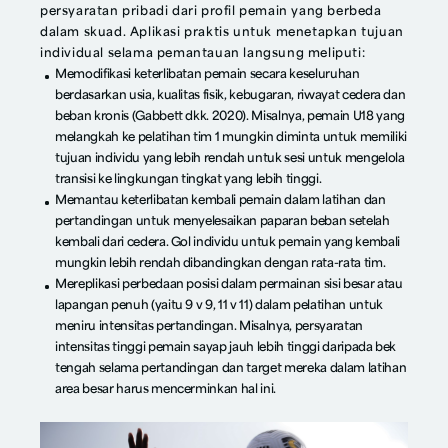
persyaratan pribadi dari profil pemain yang berbeda
dalam skuad. Aplikasi praktis untuk menetapkan tujuan
individual selama pemantauan langsung meliputi:
Memodifikasi keterlibatan pemain secara keseluruhan
berdasarkan usia, kualitas fisik, kebugaran, riwayat cedera dan
beban kronis (Gabbett
dkk.
2020). Misalnya, pemain U18 yang
melangkah ke pelatihan tim 1 mungkin diminta untuk memiliki
tujuan individu yang lebih rendah untuk sesi untuk mengelola
transisi ke lingkungan tingkat yang lebih tinggi.
Memantau keterlibatan kembali pemain dalam latihan dan
pertandingan untuk menyelesaikan paparan beban setelah
kembali dari cedera. Gol individu untuk pemain yang kembali
mungkin lebih rendah dibandingkan dengan rata-rata tim.
Mereplikasi perbedaan posisi dalam permainan sisi besar atau
lapangan penuh (yaitu 9 v 9, 11 v 11) dalam pelatihan untuk
meniru intensitas pertandingan. Misalnya, persyaratan
intensitas tinggi pemain sayap jauh lebih tinggi daripada bek
tengah selama pertandingan dan target mereka dalam latihan
area besar harus mencerminkan hal ini.