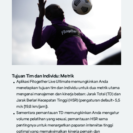
Tujuan Tim dan Individu: Metrik
Aplikasi Fitogether Live Ultimate memungkinkan Anda
menetapkan tujuan tim dan individu untuk dua metrik utama
mengenai manajemen dan kinerja beban: Jarak Total (TD) dan
Jarak Berlari Kecepatan Tinggi (HSR) (pengaturan default> 5,5
m/s [19,8 km/jam]).
Sementara pemantauan TD memungkinkan Anda mengatur
volume pelatihan yang sesuai, pemantauan HSR sama
pentingnya untuk menargetkan paparan intensitas tinggi
optimal yang memaksimalkan kinerja pemain dan