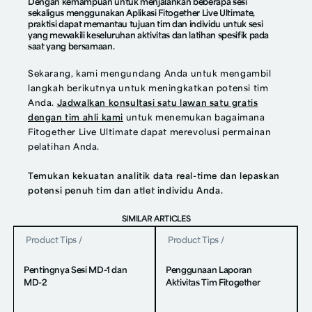
Dengan kemampuan untuk menjalankan beberapa sesi
sekaligus menggunakan Aplikasi Fitogether Live Ultimate,
praktisi dapat memantau tujuan tim dan individu untuk sesi
yang mewakili keseluruhan aktivitas dan latihan spesifik pada
saat yang bersamaan.
Sekarang, kami mengundang Anda untuk mengambil
langkah berikutnya untuk meningkatkan potensi tim
Anda.
Jadwalkan konsultasi satu lawan satu gratis
dengan tim ahli kami
untuk menemukan bagaimana
Fitogether Live Ultimate dapat merevolusi permainan
pelatihan Anda.
Temukan kekuatan analitik data real-time dan lepaskan
potensi penuh tim dan atlet individu Anda.
SIMILAR ARTICLES
Product Tips
/
Product Tips
/
Pentingnya Sesi MD-1 dan
Penggunaan Laporan
MD-2
Aktivitas Tim Fitogether