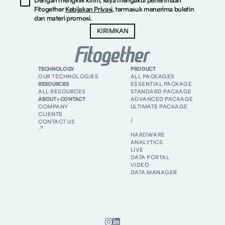
Dengan mengklik kirim, saya mengakui penerimaan
Fitogether
Kebijakan Privasi
, termasuk menerima buletin
dan materi promosi.
TECHNOLOGY
PRODUCT
OUR TECHNOLOGIES
ALL PACKAGES
RESOURCES
ESSENTIAL PACKAGE
ALL RESOURCES
STANDARD PACKAGE
ABOUT + CONTACT
ADVANCED PACKAGE
COMPANY
ULTIMATE PACKAGE
CLIENTS
/
CONTACT US
HARDWARE
ANALYTICS
LIVE
DATA PORTAL
VIDEO
DATA MANAGER