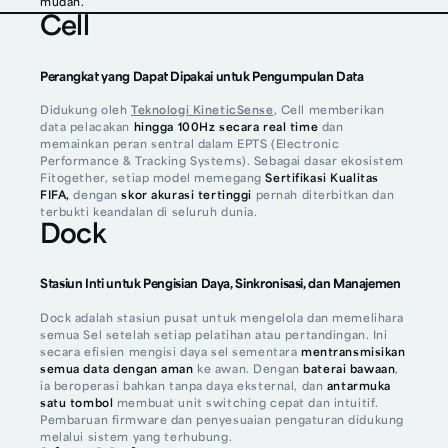
mudah.
Cell
Perangkat yang Dapat Dipakai untuk Pengumpulan Data
Didukung oleh
Teknologi KineticSense
, Cell memberikan
data pelacakan
hingga 100Hz secara real time
dan
memainkan peran sentral dalam EPTS (Electronic
Performance & Tracking Systems). Sebagai dasar ekosistem
Fitogether, setiap model memegang
Sertifikasi Kualitas
FIFA,
dengan
skor akurasi tertinggi
pernah diterbitkan dan
terbukti keandalan di seluruh dunia.
Dock
Stasiun Inti untuk Pengisian Daya, Sinkronisasi, dan Manajemen
Dock adalah stasiun pusat untuk mengelola dan memelihara
semua Sel setelah setiap pelatihan atau pertandingan. Ini
secara efisien mengisi daya sel sementara
mentransmisikan
semua data dengan aman
ke awan. Dengan
baterai bawaan
,
ia beroperasi bahkan tanpa daya eksternal, dan
antarmuka
satu tombol
membuat unit switching cepat dan intuitif.
Pembaruan firmware dan penyesuaian pengaturan didukung
melalui sistem yang terhubung.