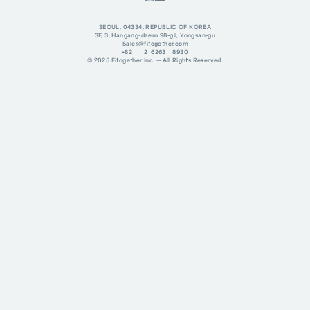
SEOUL, 04334, REPUBLIC OF KOREA
3F, 3, Hangang-daero 98-gil, Yongsan-gu
Sales@fitogether.com
+82 2 6263 8930
© 2025 Fitogether Inc. -- All Rights Reserved.