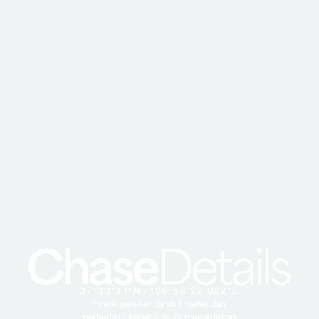
37º33'3.1"N ⁄ 126º58'22.022"E
1 detik gerakan, jarak 1 meter, dan
perbedaan kecepatan 1% menentukan