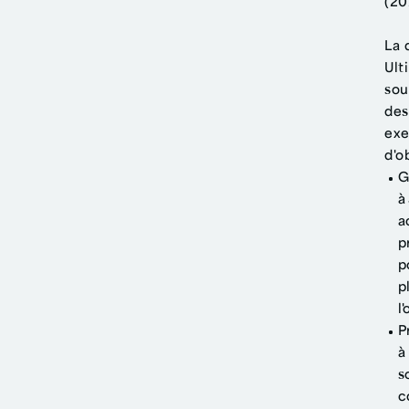
(20
La 
Ult
sou
des
exe
d'o
G
à
a
p
p
p
l
P
à
s
c