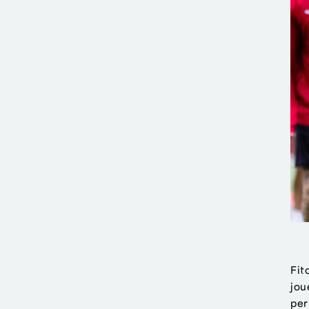
Fit
jou
per