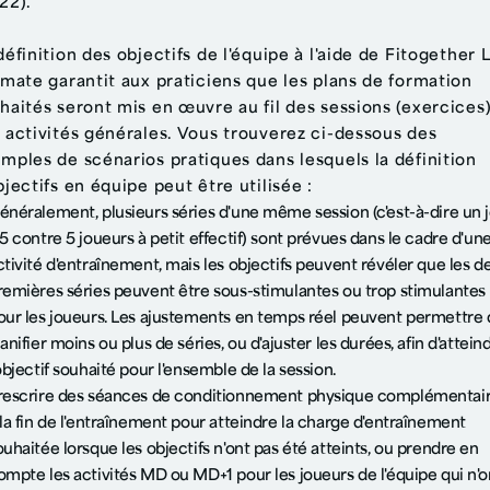
22).
définition des objectifs de l'équipe à l'aide de Fitogether 
imate garantit aux praticiens que les plans de formation
haités seront mis en œuvre au fil des sessions (exercices)
 activités générales. Vous trouverez ci-dessous des
mples de scénarios pratiques dans lesquels la définition
bjectifs en équipe peut être utilisée :
énéralement, plusieurs séries d'une même session (c'est-à-dire un 
 5 contre 5 joueurs à petit effectif) sont prévues dans le cadre d'un
ctivité d'entraînement, mais les objectifs peuvent révéler que les d
remières séries peuvent être sous-stimulantes ou trop stimulantes
our les joueurs. Les ajustements en temps réel peuvent permettre
lanifier moins ou plus de séries, ou d'ajuster les durées, afin d'attein
'objectif souhaité pour l'ensemble de la session.
rescrire des séances de conditionnement physique complémentai
 la fin de l'entraînement pour atteindre la charge d'entraînement
ouhaitée lorsque les objectifs n'ont pas été atteints, ou prendre en
ompte les activités MD ou MD+1 pour les joueurs de l'équipe qui n'o