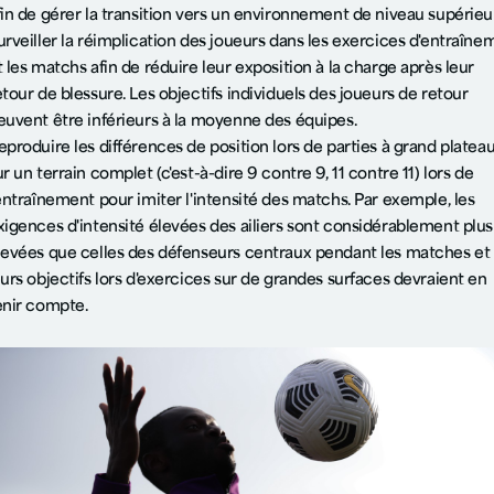
fin de gérer la transition vers un environnement de niveau supérieur
urveiller la réimplication des joueurs dans les exercices d'entraîne
t les matchs afin de réduire leur exposition à la charge après leur
etour de blessure. Les objectifs individuels des joueurs de retour
euvent être inférieurs à la moyenne des équipes.
eproduire les différences de position lors de parties à grand platea
ur un terrain complet (c'est-à-dire 9 contre 9, 11 contre 11) lors de
'entraînement pour imiter l'intensité des matchs. Par exemple, les
xigences d'intensité élevées des ailiers sont considérablement plus
levées que celles des défenseurs centraux pendant les matches et
eurs objectifs lors d'exercices sur de grandes surfaces devraient en
enir compte.