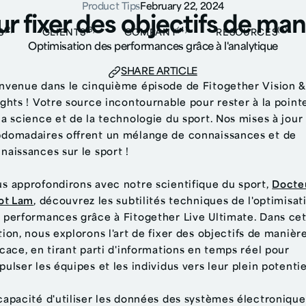
Product Tips
February 22, 2024
r fixer des objectifs de man
(2)
(3)
(4)
(5)
S
CLIENTS
COMPANY
RESOURCES
Optimisation des performances grâce à l'analytique
SHARE ARTICLE
nvenue dans le cinquième épisode de Fitogether Vision 
ights ! Votre source incontournable pour rester à la point
la science et de la technologie du sport. Nos mises à jour
domadaires offrent un mélange de connaissances et de
naissances sur le sport !
s approfondirons avec notre scientifique du sport,
Docte
iot Lam
,
découvrez les subtilités techniques de l'optimisat
 performances grâce à Fitogether Live Ultimate. Dans ce
tion, nous explorons l'art de fixer des objectifs de manièr
icace, en tirant parti d'informations en temps réel pour
pulser les équipes et les individus vers leur plein potentie
capacité d'utiliser les données des systèmes électronique