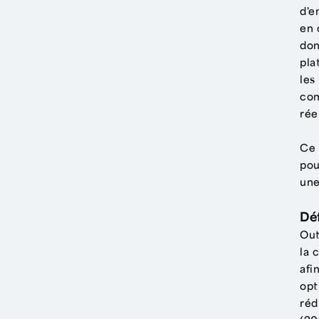
d'e
en 
don
pla
les
com
rée
Ce 
pou
une
Déf
Out
la 
afi
opt
réd