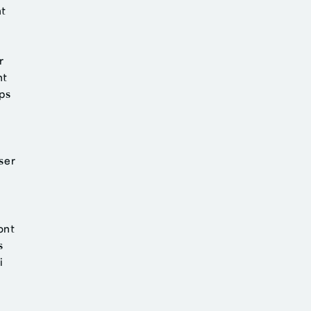
nt
r
nt
ps
iser
ont
s
i