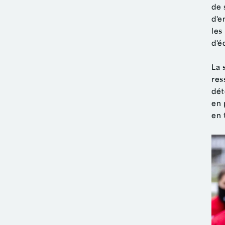
de 
d'e
les
d'é
La 
res
dét
en 
en 