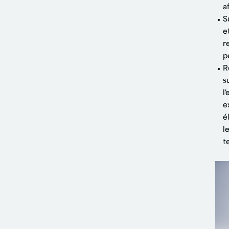
a
S
e
r
p
R
s
l
e
é
l
t