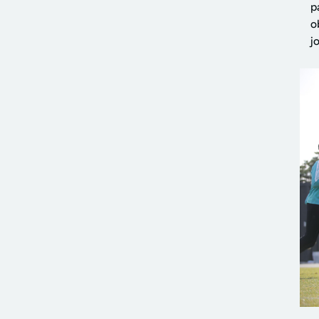
p
o
j