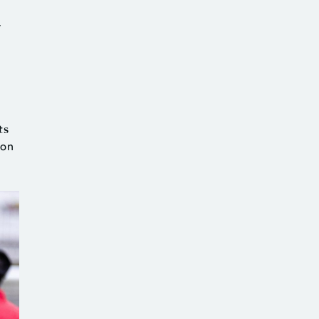
e
r
ts
ion