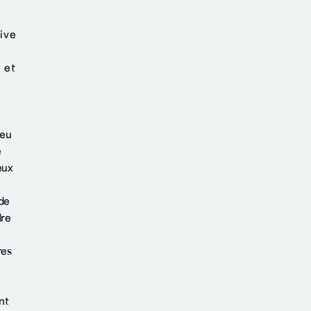
Live
 et
jeu
e
eux
 de
dre
res
nt