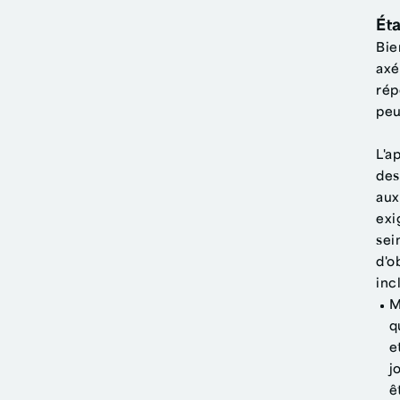
Éta
Bie
axé
rép
peu
L'a
des
aux
exi
sei
d'o
inc
M
q
e
j
ê