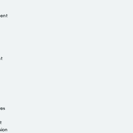
ment
r
nt
u
res
t
sion