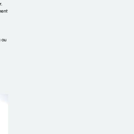
.
ment
u ou