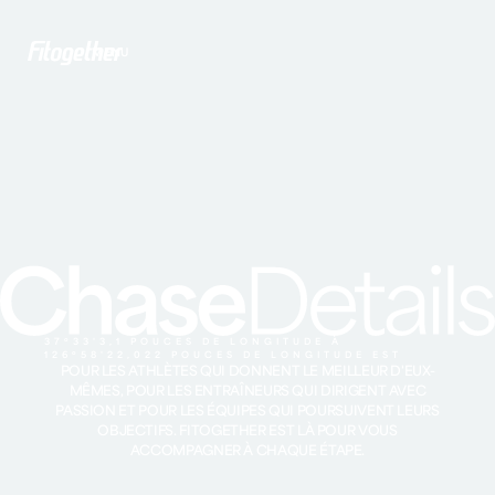
MENU
37º33'3,1 POUCES DE LONGITUDE À
126º58'22,022 POUCES DE LONGITUDE EST
POUR LES ATHLÈTES QUI DONNENT LE MEILLEUR D'EUX-
MÊMES, POUR LES ENTRAÎNEURS QUI DIRIGENT AVEC
PASSION ET POUR LES ÉQUIPES QUI POURSUIVENT LEURS
OBJECTIFS. FITOGETHER EST LÀ POUR VOUS
ACCOMPAGNER À CHAQUE ÉTAPE.