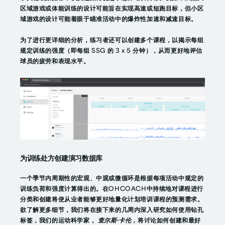
区域游戏或体能训练的设计可能旨在实现高速或短跑目标，但小区
域游戏的设计可能着眼于瞄准活动中的爆炸性加速和减速目标。
为了进行更详细的分析，练习者还可以创建多个课程，以揭示每组
规定训练的强度（即每组 SSG 的 3 x 5 分钟），从而更好地评估
球员的疲劳和表现水平。
为训练处方创建演习数据库
一个季节内周期性的宏观、中观或微循环是根据每项活动中规定的
训练负荷和强度计算得出的。在OHCOACH中持续地对课程进行
分类和创建将使从业者能够更好地量化计划培训课程的预测需求。
欲了解更多细节，我们将在接下来的几周内深入研究如何使用钻孔
标签，我们的运动科学家，
查尔斯·卡伦
，将讨论如何创建和最好