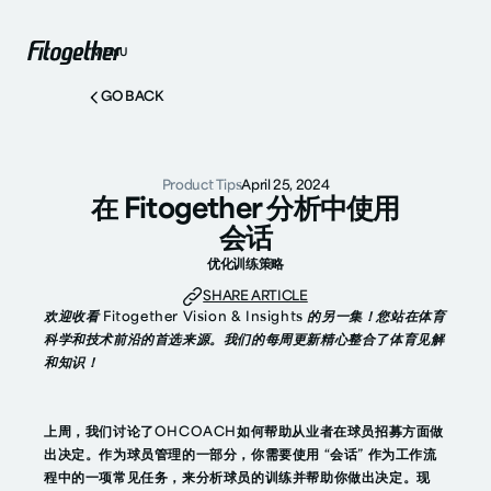
MENU
GO BACK
Product Tips
April 25, 2024
在 Fitogether 分析中使用
会话
优化训练策略
SHARE ARTICLE
欢迎收看 Fitogether Vision & Insights 的另一集！您站在体育
科学和技术前沿的首选来源。我们的每周更新精心整合了体育见解
和知识！
上周，我们讨论了OHCOACH如何帮助从业者在球员招募方面做
出决定。作为球员管理的一部分，你需要使用 “会话” 作为工作流
程中的一项常见任务，来分析球员的训练并帮助你做出决定。现