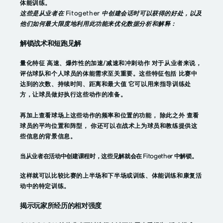
体能训练。
这些是从业者在 Fitogether 中创建会话时可以获得的好处，以及
他们如何最大限度地利用此功能来优化数据分析和解释：
解锁战术和短跑见解
量化特征
高速、爆炸性的加速/减速和冲刺动作
对于从业者来说，
评估球队和个人球员的体能需求至关重要。这些特征包括
比赛中
达到的次数、持续时间、距离和最大值
它可以用来指导训练处
方，让球员做好执行这些动作的准备。
再加上查看球场上这些动作的频率和位置的功能，
除此之外
查看
球员的平均位置和阵型，
你还可以在战术上为球员和教练提供这
些信息的背景信息。
当从业者在活动中创建课程时，这些见解就会在 Fitogether 中解锁。
这样就可以比较比赛的上半场和下半场或训练、体能训练和康复活
动中的特定训练。
揭示玩家所经历的相对强度