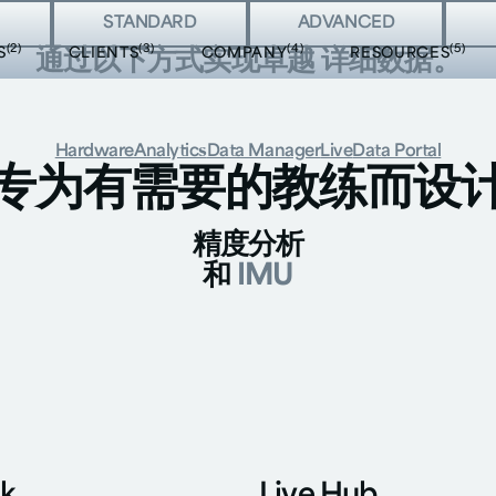
按钮
STANDARD
大按钮
ADVANCED
大按钮
(2)
(3)
(4)
(5)
S
CLIENTS
COMPANY
RESOURCES
通过以下方式实现卓越
详细数据。
Hardware
Analytics
Data Manager
Live
Data Portal
专为有需要的教练而设
精度分析
和
IMU