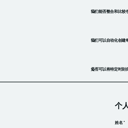
我们能否整合和比较
我们可以自动化创建
是否可以将特定时刻
虽然高级套餐主要侧重
并与关键指标一起共
个
姓名 *