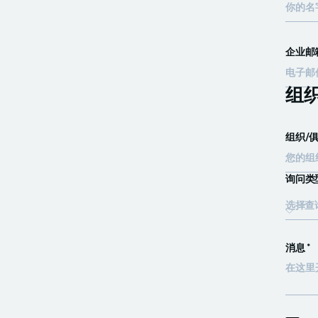
企业邮箱
组
组织/俱
询问类型
选择查
消息 *