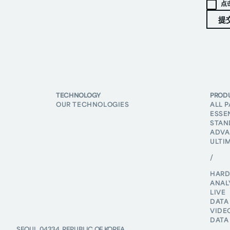
点
TECHNOLOGY
PROD
OUR TECHNOLOGIES
ALL 
ESSE
STAN
ADVA
ULTI
/
HAR
ANAL
LIVE
DATA
VIDE
DATA
SEOUL, 04334, REPUBLIC OF KOREA