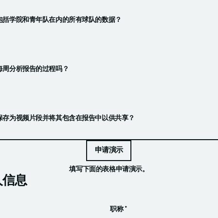
包括学院和青年队在内的所有球队的数据？
每周分析报告的过程吗？
保存为视频片段并将其包含在报告中以供共享？
申请演示
于数据报告，但Ultimate套餐包括一个视频解决方案，允许您将分析的
申请演示
享。此功能对于在战术会议期间或提供球员反馈时依赖视频沟通的球队至关
填写下面的表格申请演示。
人信息
职称 *