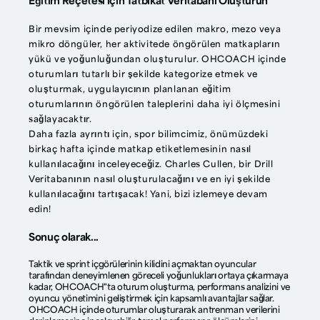
Eğitim Reçetesi için Tatbikat Veritabanı Oluşturun
Bir mevsim içinde periyodize edilen makro, mezo veya
mikro döngüler, her aktivitede öngörülen matkapların
yükü ve yoğunluğundan oluşturulur. OHCOACH içinde
oturumları tutarlı bir şekilde kategorize etmek ve
oluşturmak, uygulayıcının planlanan eğitim
oturumlarının öngörülen taleplerini daha iyi ölçmesini
sağlayacaktır.
Daha fazla ayrıntı için, spor bilimcimiz, önümüzdeki
birkaç hafta içinde matkap etiketlemesinin nasıl
kullanılacağını inceleyeceğiz.
Charles Cullen
, bir Drill
Veritabanının nasıl oluşturulacağını ve en iyi şekilde
kullanılacağını tartışacak! Yani, bizi izlemeye devam
edin!
Sonuç olarak...
Taktik ve sprint içgörülerinin kilidini açmaktan oyuncular
tarafından deneyimlenen göreceli yoğunlukları ortaya çıkarmaya
kadar, OHCOACH"ta oturum oluşturma, performans analizini ve
oyuncu yönetimini geliştirmek için kapsamlı avantajlar sağlar.
OHCOACH içinde oturumlar oluşturarak antrenman verilerini