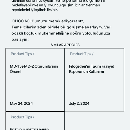
derinlemesine inceleyebilir, temel performans ölçümlerini
hedefleyebilir ve en iyi oyuncu gelişimi için antrenman
reçetelerini iyileştirebilirsiniz.
OHCOACH'umuzu merak ediyorsanız,
Temsilcilerimizden biriyle bir görüşme ayarlayın.
Veri
odaklı koçluk mükemmelliğine doğru yolculuğunuza
başlayın!
SIMILAR ARTICLES
Product Tips
/
Product Tips
/
MD-1 ve MD-2 Oturumlarının
Fitogether'in Takım Faaliyet
Önemi
Raporunun Kullanımı
May 24, 2024
July 2, 2024
Product Tips
/
Pick your metrics wisely