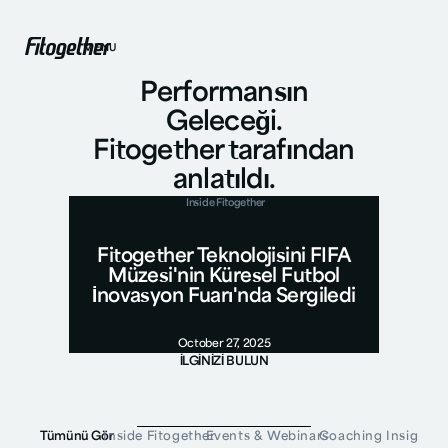
MENU
Performansın
Geleceği.
Fitogether tarafından
anlatıldı.
Inside Fitogether
Fitogether Teknolojisini FIFA
Müzesi'nin Küresel Futbol
İnovasyon Fuarı'nda Sergiledi
October 27, 2025
İLGİNİZİ BULUN
Tümünü Gör
Inside Fitogether
Events & Webinars
Coaching Insight
P