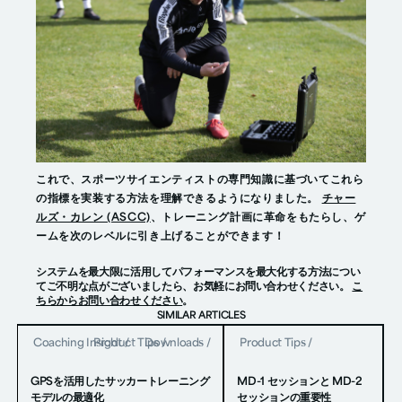
これで、スポーツサイエンティストの専門知識に基づいてこれら
の指標を実装する方法を理解できるようになりました。
チャー
ルズ・カレン (ASCC)
、トレーニング計画に革命をもたらし、ゲ
ームを次のレベルに引き上げることができます！
システムを最大限に活用してパフォーマンスを最大化する方法につい
てご不明な点がございましたら、お気軽にお問い合わせください。
こ
ちらからお問い合わせください
。
SIMILAR ARTICLES
Coaching Insight
Product Tips
/
Downloads
/
/
Product Tips
/
GPSを活用したサッカートレーニング
MD-1 セッションと MD-2
モデルの最適化
セッションの重要性