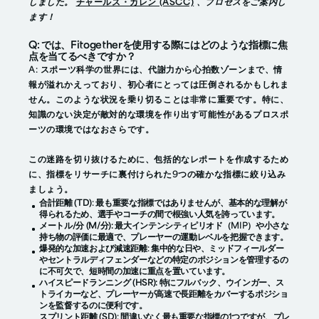
しました。
チャールズ・カレン (ASCC)
、プロセスをご案内し
ます！
Q: では、Fitogetherを使用する際にはどのような指標に焦
点を当てるべきですか？
A: スポーツ科学の世界には、代謝力から心拍数ゾーンまで、情
報が溢れかえっており、初心者にとっては圧倒されるかもしれま
せん。このような状況を乗り切ることは非常に重要です。特に、
知識のない決定が敵対的な環境を作り出す可能性があるプロスポ
ーツの環境ではなおさらです。
この迷路を切り抜けるために、包括的なレポートを作成するため
に、指標をリサーチに裏付けられた9つの確かな指標に絞り込み
ましょう。
合計距離 (TD)
: 最も重要な指標ではありませんが、基本的な理解が
得られるため、選手やコーチの間で根強い人気を誇っています。
メートル/分 (M/分):
最大インテンシティピリオド（MIP）や小さな
持ち物の評価に最適で、プレーヤーの運動レベルを把握できます。
爆発的な加速および減速距離
: 集中的な日や、ミッドフィールダー
やセントラルディフェンダーなどの特定のポジションを管理するの
に不可欠で、短時間の加速に重点を置いています。
ハイスピードランニング (HSR):
特にフルバック、ウインガー、ス
トライカーなど、プレーヤーが高速で長距離をカバーするポジショ
ンを監督するのに便利です。
スプリント距離 (SD)
: 間違いなく最も重要な指標の1つですが、プレ