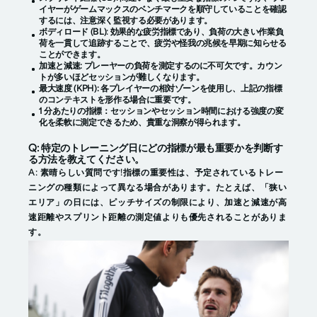
イヤーがゲームマックスのベンチマークを順守していることを確認
するには、注意深く監視する必要があります。
ボディロード (BL)
: 効果的な疲労指標であり、負荷の大きい作業負
荷を一貫して追跡することで、疲労や怪我の兆候を早期に知らせる
ことができます。
加速と減速:
プレーヤーの負荷を測定するのに不可欠です。カウン
トが多いほどセッションが難しくなります。
最大速度 (KPH):
各プレイヤーの相対ゾーンを使用し、上記の指標
のコンテキストを形作る場合に重要です。
1 分あたりの指標
：セッションやセッション時間における強度の変
化を柔軟に測定できるため、貴重な洞察が得られます。
Q: 特定のトレーニング日にどの指標が最も重要かを判断す
る方法を教えてください。
A: 素晴らしい質問です!指標の重要性は、予定されているトレー
ニングの種類によって異なる場合があります。たとえば、「狭い
エリア」の日には、ピッチサイズの制限により、加速と減速が高
速距離やスプリント距離の測定値よりも優先されることがありま
す。