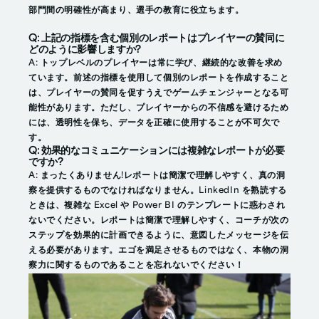
部門間の明確性が高まり、選手の教育に役立ちます。
Q: 上記の指標を含む個別のレポートはプレイヤーの賛同に
どのように影響しますか?
A: トップレベルのプレイヤーは常に学び、継続的な改善を求め
ています。前述の指標を使用して個別のレポートを作成すること
は、プレイヤーの賛同を促すうえでゲームチェンジャーとなる可
能性があります。ただし、プレイヤーからの不信感を避けるため
には、透明性を保ち、データを正確に使用することが不可欠で
す。
Q: 効果的なコミュニケーションには複雑なレポートが必要
ですか?
A: まったくありません!レポートは簡潔で理解しやすく、真の洞
察を提供するものでなければなりません。LinkedIn を熟読する
ときは、複雑な Excel や Power BI のテンプレートに惑わされ
ないでください。レポートは簡潔で理解しやすく、コーチが次の
ステップを効果的に計画できるように、意図したメッセージを伝
える必要があります。エゴを満足させるものではなく、本物の洞
察力に関するものであることを忘れないでください！