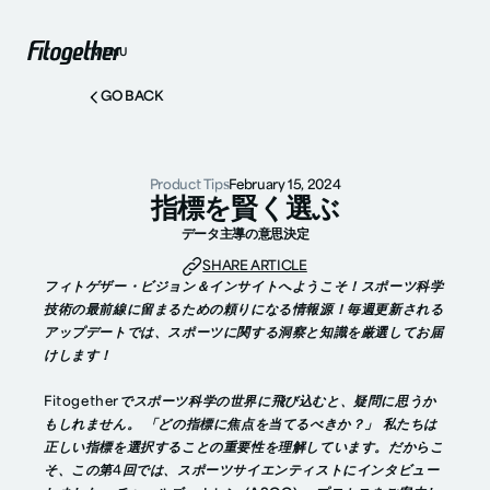
MENU
GO BACK
Product Tips
February 15, 2024
指標を賢く選ぶ
データ主導の意思決定
SHARE ARTICLE
フィトゲザー・ビジョン＆インサイトへようこそ！スポーツ科学
技術の最前線に留まるための頼りになる情報源！毎週更新される
アップデートでは、スポーツに関する洞察と知識を厳選してお届
けします！
Fitogetherでスポーツ科学の世界に飛び込むと、疑問に思うか
もしれません。
「どの指標に焦点を当てるべきか？」
私たちは
正しい指標を選択することの重要性を理解しています。だからこ
そ、この第4回では、スポーツサイエンティストにインタビュー