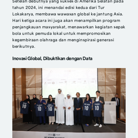
Setelah debutnya yang sukses di Amerika Selatan pada
tahun 2024, ini menandai edisi kedua dari
Tur
Lokakarya
, membawa wawasan global ke jantung Asia.
Hari ketiga acara ini juga akan menampilkan program
penjangkauan masyarakat, menawarkan kegiatan sepak
bola untuk pemuda lokal untuk mempromosikan
kegembiraan olahraga dan menginspirasi generasi
berikutnya.
Inovasi Global, Dibuktikan dengan Data