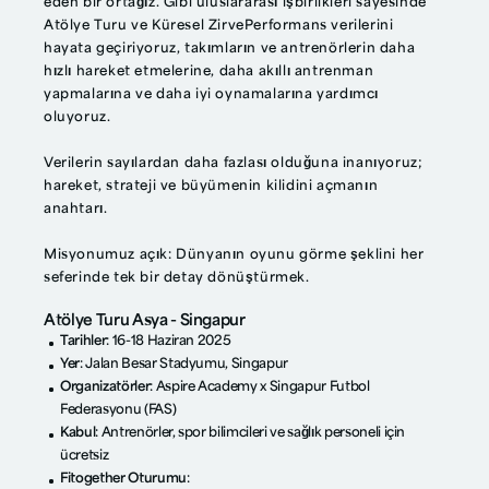
eden bir ortağız. Gibi uluslararası işbirlikleri sayesinde
Atölye Turu
ve
Küresel Zirve
Performans verilerini
hayata geçiriyoruz, takımların ve antrenörlerin daha
hızlı hareket etmelerine, daha akıllı antrenman
yapmalarına ve daha iyi oynamalarına yardımcı
oluyoruz.
Verilerin sayılardan daha fazlası olduğuna inanıyoruz;
hareket, strateji ve büyümenin kilidini açmanın
anahtarı.
Misyonumuz açık: Dünyanın oyunu görme şeklini her
seferinde tek bir detay dönüştürmek.
Atölye Turu Asya - Singapur
Tarihler
: 16-18 Haziran 2025
Yer
: Jalan Besar Stadyumu, Singapur
Organizatörler
: Aspire Academy x Singapur Futbol
Federasyonu (FAS)
Kabul
: Antrenörler, spor bilimcileri ve sağlık personeli için
ücretsiz
Fitogether Oturumu
: