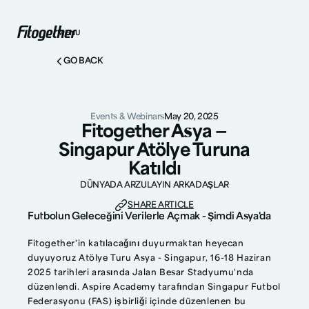
MENU
GO BACK
Events & Webinars
May 20, 2025
Fitogether Asya —
Singapur Atölye Turuna
Katıldı
DÜNYADA ARZULAYIN ARKADAŞLAR
SHARE ARTICLE
Futbolun Geleceğini Verilerle Açmak - Şimdi Asya'da
Fitogether'in katılacağını duyurmaktan heyecan
duyuyoruz
Atölye Turu Asya - Singapur
, 16-18 Haziran
2025 tarihleri arasında Jalan Besar Stadyumu'nda
düzenlendi. Aspire Academy tarafından Singapur Futbol
Federasyonu (FAS) işbirliği içinde düzenlenen bu