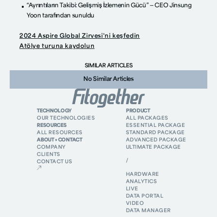
“Ayrıntıların Takibi: Gelişmiş İzlemenin Gücü” — CEO Jinsung
Yoon tarafından sunuldu
2024 Aspire Global Zirvesi'ni keşfedin
Atölye turuna kaydolun
SIMILAR ARTICLES
No Similar Articles
TECHNOLOGY
PRODUCT
OUR TECHNOLOGIES
ALL PACKAGES
RESOURCES
ESSENTIAL PACKAGE
ALL RESOURCES
STANDARD PACKAGE
ABOUT + CONTACT
ADVANCED PACKAGE
COMPANY
ULTIMATE PACKAGE
CLIENTS
/
CONTACT US
HARDWARE
ANALYTICS
LIVE
DATA PORTAL
VIDEO
DATA MANAGER