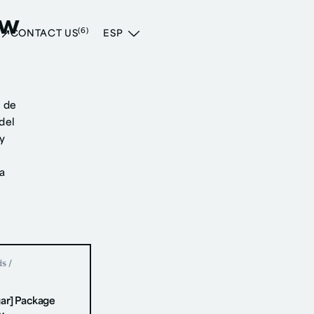
ew
(6)
CONTACT US
ESP
a
 de
del
y
s
a
ds
/
ar] Package