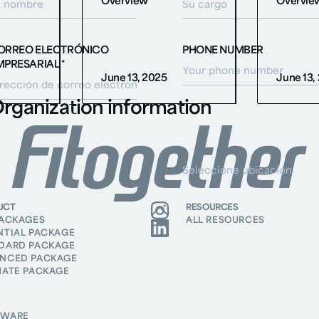
Overview
Overvie
ORREO ELECTRÓNICO
PHONE NUMBER
MPRESARIAL *
June 13, 2025
June 13,
rganization information
OMBRE DE LA ORGANIZACIÓN/CLUB
UBICACIÓN DEL CLUB *
ENSAJE *
UCT
RESOURCES
PACKAGES
ALL RESOURCES
NTIAL PACKAGE
DARD PACKAGE
NCED PACKAGE
MATE PACKAGE
By clicking submit, I acknowledge receipt of the
Fitogether Privacy
Policy,
including receiving newsletters and promotional materials.
SUBMIT
DWARE