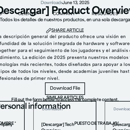
Downloads
June 13, 2025
Descargar] Product Overvi
(2)
(3)
(4)
(5)
S
CLIENTS
COMPANY
RESOURCES
Todos los detalles de nuestros productos, en una sola descarg
SHARE ARTICLE
a descripción general del producto ofrece una visión en
fundidad de la solución integrada de hardware y software
ogether para el seguimiento de los jugadores y el análisis 
dimiento. La edición de 2025 presenta nuestros modelos 
nologías más recientes, todos diseñados para apoyar a lo
ipos de todos los niveles, desde academias juveniles hast
fesionales de primer nivel.
Download File
Download File
SIMILAR ARTICLES
Fill out the form below to access the complete content.
ersonal information
Downloads
/
Downloa
OMBRE *
PUESTO DE TRABAJO*
ompany
[Descargar] Tech
[Descarg