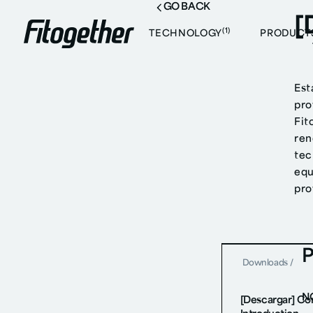
GO BACK
[
(1)
TECHNOLOGY
PRODUCT
Est
pro
Fit
ren
tec
equ
pro
P
Downloads
/
N
[Descargar] C