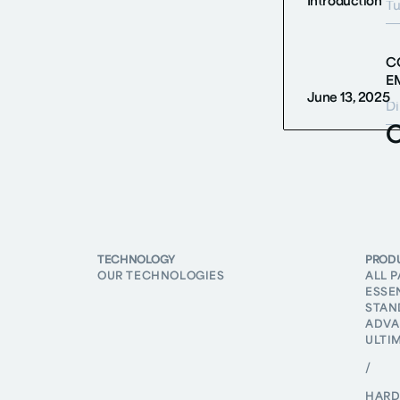
Introduction
C
E
June 13, 2025
O
N
*
M
TECHNOLOGY
PROD
OUR TECHNOLOGIES
ALL 
ESSE
STAN
ADVA
ULTI
/
HAR