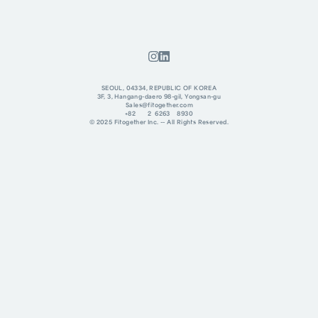
SEOUL, 04334, REPUBLIC OF KOREA
3F, 3, Hangang-daero 98-gil, Yongsan-gu
Sales@fitogether.com
+82 2 6263 8930
© 2025 Fitogether Inc. -- All Rights Reserved.