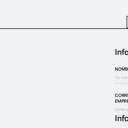
Inf
NOMBR
CORR
EMPRE
Inf