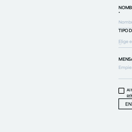
NOMBR
*
TIPO 
Elige e
MENSA
Al 
pr