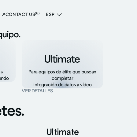
ges
(6)
CONTACT US
ESP
quipo.
es
Para equipos de élite que buscan
fundo
completar
integración de datos y vídeo
VER DETALLES
tes.
Ultimate