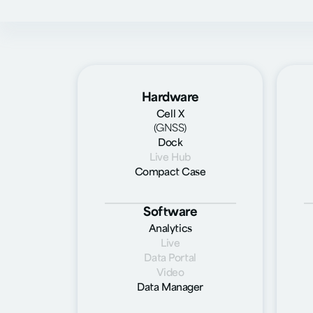
Hardware
Cell X
(GNSS)
Dock
Live Hub
Compact Case
Software
Analytics
Live
Data Portal
Video
Data Manager