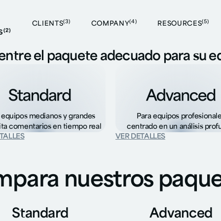
ogether
Packa
(3)
(4)
(5)
CLIENTS
COMPANY
RESOURCES
(2)
S
ntre el paquete adecuado para su e
 equipos medianos y grandes
Para equipos profesional
ta comentarios en tiempo real
centrado en un análisis pro
TALLES
VER DETALLES
para nuestros paque
Standard
Advanced