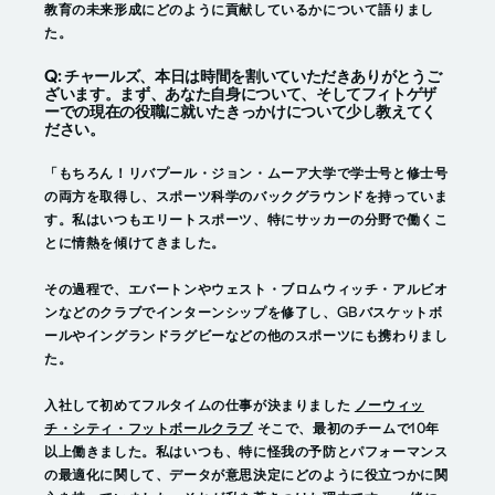
教育の未来形成にどのように貢献しているかについて語りまし
た。
Q: チャールズ、本日は時間を割いていただきありがとうご
ざいます。まず、あなた自身について、そしてフィトゲザ
ーでの現在の役職に就いたきっかけについて少し教えてく
ださい。
「もちろん！リバプール・ジョン・ムーア大学で学士号と修士号
の両方を取得し、スポーツ科学のバックグラウンドを持っていま
す。私はいつもエリートスポーツ、特にサッカーの分野で働くこ
とに情熱を傾けてきました。
その過程で、エバートンやウェスト・ブロムウィッチ・アルビオ
ンなどのクラブでインターンシップを修了し、GBバスケットボ
ールやイングランドラグビーなどの他のスポーツにも携わりまし
た。
入社して初めてフルタイムの仕事が決まりました
ノーウィッ
チ・シティ・フットボールクラブ
そこで、最初のチームで10年
以上働きました。私はいつも、特に怪我の予防とパフォーマンス
の最適化に関して、データが意思決定にどのように役立つかに関