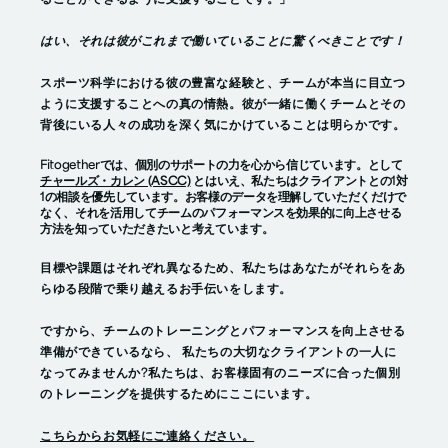
ることができるように支援することです。」
はい、それは彼がこれまで働いていることに驚くべきことです！
スポーツ科学における彼の豊富な経験と、チームが本当に目立つ
ように支援することへの真の情熱。彼が一緒に働くチームとその
背後にいる人々の成功を深く気にかけていることは明らかです。
Fitogetherでは、個別のサポートの力を心から信じています。として
チャールズ・カレン (ASCC)
とはいえ、私たちはクライアントとの1対
1の相談を優先しています。お客様のデータを理解していただくだけで
なく、それを活用してチームのパフォーマンスを効果的に向上させる
方法を知っていただきたいと考えています。
目標や課題はそれぞれ異なるため、私たちはあなたがそれらをあ
らゆる段階で乗り越えるお手伝いをします。
ですから、チームのトレーニングとパフォーマンスを向上させる
準備ができているなら、
私たちの大切なクライアントの一人に
なってみませんか
?私たちは、お客様固有のニーズに合った個別
のトレーニングを提供するためにここにいます。
こちらからお気軽にご連絡ください。