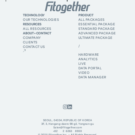
TECHNOLOGY
PRODUCT
OUR TECHNOLOGIES
ALL PACKAGES
RESOURCES
ESSENTIAL PACKAGE
ALL RESOURCES
STANDARD PACKAGE
ABOUT + CONTACT
ADVANCED PACKAGE
COMPANY
ULTIMATE PACKAGE
CLIENTS
/
CONTACT US
HARDWARE
ANALYTICS
LIVE
DATA PORTAL
VIDEO
DATA MANAGER
SEOUL, 04334, REPUBLIC OF KOREA
3F, 3, Hangang-daero 98-gil, Yongsan-gu
Sales@fitogether.com
+82 2 6263 8930
© 2025 Fitogether Inc. -- All Rights Reserved.