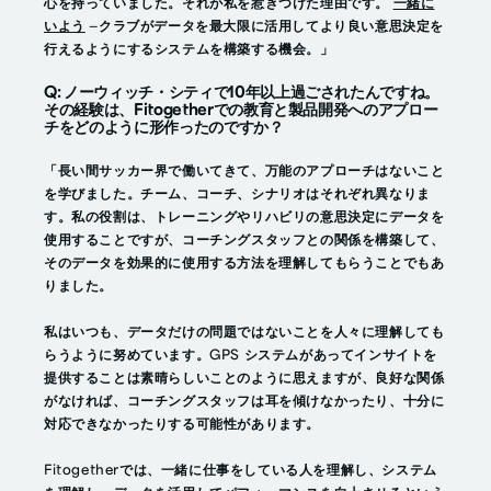
心を持っていました。それが私を惹きつけた理由です。
一緒に
いよう
—クラブがデータを最大限に活用してより良い意思決定を
行えるようにするシステムを構築する機会。」
Q: ノーウィッチ・シティで10年以上過ごされたんですね。
その経験は、Fitogetherでの教育と製品開発へのアプロー
チをどのように形作ったのですか？
「長い間サッカー界で働いてきて、万能のアプローチはないこと
を学びました。チーム、コーチ、シナリオはそれぞれ異なりま
す。私の役割は、トレーニングやリハビリの意思決定にデータを
使用することですが、コーチングスタッフとの関係を構築して、
そのデータを効果的に使用する方法を理解してもらうことでもあ
りました。
私はいつも、データだけの問題ではないことを人々に理解しても
らうように努めています。GPS システムがあってインサイトを
提供することは素晴らしいことのように思えますが、良好な関係
がなければ、コーチングスタッフは耳を傾けなかったり、十分に
対応できなかったりする可能性があります。
Fitogetherでは、一緒に仕事をしている人を理解し、システム