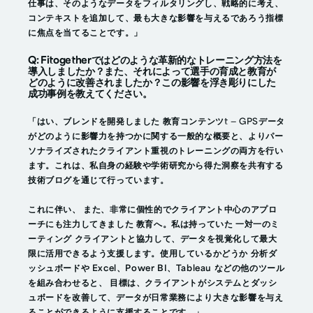
仕事は、そのようなデータをフィルタリングし、戦略的に考え、
コンテキストを追加して、最も大きな影響を与えるであろう指標
に焦点を当てることです。」
Q: Fitogetherではどのような革新的なトレーニング方法を
導入しましたか？また、それによって選手の育成と教育が
どのように改善されましたか？この影響を浮き彫りにした
成功事例を教えてください。
「
はい、ブレンドを開発しました
教育コンテンツ
t — GPSデータ
がどのように影響力を持つかに関する一般的な概要と、よりパー
ソナライズされたクライアント重視のトレーニングの両方を行い
ます。これは、私自身の経験や学術研究から得た洞察を共有する
技術ブログを通じて行っています。
これに伴い、
また、非常に個性的でクライアント中心のアプロ
ーチにも注力してきました
教育へ。私は持っていた
一対一のミ
ーティング
クライアントと協力して、データを視覚化して最大
限に活用できるよう支援します。使用しているかどうか
分析ダ
ッシュボードや Excel、Power BI、Tableau などの他のツール
を組み合わせると、
目標は、クライアントがシステムとダッシ
ュボードを改善して、データが日常業務により大きな影響を与え