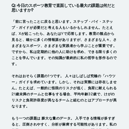
Q: 今日のスポーツ教育で直面している最大の課題は何だと
思いますか?
「前に言ったことに戻ると思います。ステップ・バイ・ステッ
プ・ガイドが必要だと考える人もいるかもしれません。たとえ
ば、Xが起こったら、あなたはYで応答します。教育の観点から
見ると、確かに多くの情報源がありますが、さまざまな人々、さ
まざまなスポーツ、さまざまな実践者から学ぶことが重要です。
ですから、私は定期的に他の人に助けを求め、できる限り多くの
ことを学んでいます。その知識が最終的に私の哲学を形作るので
す。
それはおそらく課題の1つです。
人々はしばしば究極の「ハウツ
ー」ガイドを求めています
。しかし、それは実際には存在しませ
ん。たとえば、一般的に怪我のリスクが低く、負荷に耐えられる
21歳未満のチームと仕事をする場合、平均年齢32歳で、けがの
リスクと負荷許容度が異なるチームと組むのとはアプローチが異
なります。
もう一つの課題は
膨大な量のデータ。
入手できる情報が多すぎ
ると、圧倒されやすく、分析が麻痺する可能性があります。私の