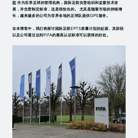
联
作为世界足球的管理机构，国际足联负责组织和监督技术发
展，并负责制定标准，这是很恰当的。
尤其是随着市场的持续增
长，越来越多的公司为世界各地的足球队提供GPS服务。
在本博客中，我们将探讨国际足联EPTS质量计划的起源、其阶段
以及公司通过达到FIFA的最高认证标准可以获得的好处。