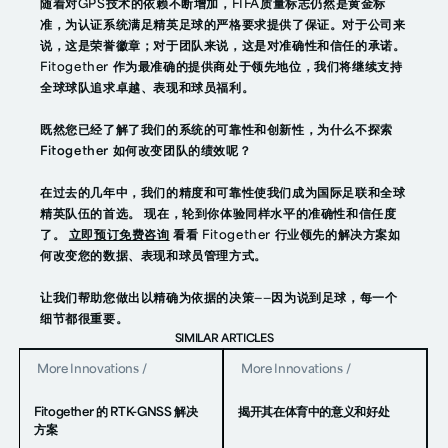
随着对GPS技术的依赖不断增加，FIFA质量标志仍然是黄金标
准，为认证系统满足精英足球的严格要求提供了保证。对于公司来
说，这是荣誉徽章；对于团队来说，这是对准确性和信任的承诺。
Fitogether 作为最准确的提供商处于领先地位，我们将继续支持
全球球队追求卓越、表现和球员福利。
既然您已经了解了我们的系统的可靠性和创新性，为什么不探索
Fitogether 如何改变团队的绩效呢？
在过去的几年中，我们的精度和可靠性使我们成为国际足联和全球
精英队伍的首选。
现在，轮到你体验同样水平的准确性和信任度
了。
立即预订免费咨询
看看 Fitogether 行业领先的解决方案如
何改变您的数据、表现和球员管理方式。
让我们帮助您做出以精确为依据的决策——
因为说到足球，每一个
细节都很重要。
SIMILAR ARTICLES
More Innovations
/
More Innovations
/
Fitogether 的 RTK-GNSS 解决
揭开其在体育中的意义和好处
方案