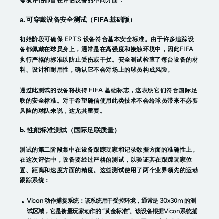
每项评估都旨在评估设备的不同方面：
a. 可穿戴设备安全测试（FIFA 基础版）
初始阶段可确保 EPTS 设备符合基本安全标准。由于许多追踪设
备都佩戴在球员身上，通常是在高强度和接触环境中，因此FIFA
执行严格的标准以防止受伤或干扰。安全测试检查了每台设备的材
料、设计和耐用性，确认它不会对场上的球员构成风险。
通过此测试的设备将获得
FIFA 基础标志
，这表明它们符合国际足
联的安全标准。对于希望确信使用此类技术不会给球员带来不必要
风险的球队来说，这尤其重要。
b. 性能标准测试（国际足联质量）
测试的第二阶段集中在设备跟踪玩家和记录数据方面的准确性上。
在这次评估中，设备要经过严格的测试，以验证其在跟踪玩家位
置、距离和速度方面的精度。这些测试使用了两个业界领先的运动
跟踪系统：
Vicon 动作捕捉系统
：该系统用于受控环境，通常是 30x30m 的测
试区域，它是衡量玩家动作的 “黄金标准”。该设备根据Vicon系统捕