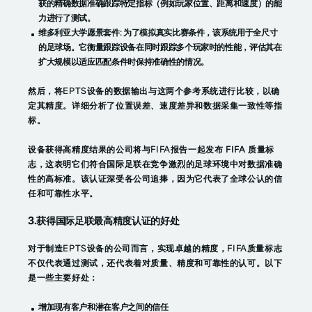
获的精确数据准确跟踪特定指标（例如玩家位置、距离和速度）的能
力进行了测试。
维多利亚大学愿景套件
: 为了模拟真实比赛条件，该系统用于全尺寸
的足球场。它衡量跟踪设备在同时跟踪多个玩家时的性能，评估其在
扩大规模以适应匹配条件时保持准确性的情况。
然后，将EPTS设备的数据输出与这两个参考系统进行比较，以确
定其精度。详细分析了位置误差、速度差异和数据采集一致性等指
标。
设备获得高精度结果的公司将与FIFA报告一起发布
FIFA 质量标
志
，这表明它们符合国际足联在竞争激烈的足球环境中对数据准确
性的高标准。该认证深受各公司追捧，因为它代表了全球公认的信
任和可靠性水平。
3.获得国际足联最高精度认证的好处
对于制造EPTS设备的公司而言，实现卓越的精度，FIFA质量标志
不仅代表通过测试，还代表着对质量、精度和可靠性的认可。以下
是一些主要好处：
增加现有客户和潜在客户之间的信任