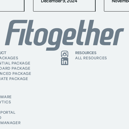
December 9, 2024
Novembe
UCT
RESOURCES
PACKAGES
ALL RESOURCES
NTIAL PACKAGE
DARD PACKAGE
NCED PACKAGE
MATE PACKAGE
DWARE
YTICS
 PORTAL
O
 MANAGER