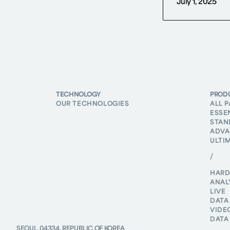
July 1, 2025
TECHNOLOGY
PROD
OUR TECHNOLOGIES
ALL 
ESSE
STAN
ADVA
ULTI
/
HAR
ANAL
LIVE
DATA
VIDE
DATA
SEOUL, 04334, REPUBLIC OF KOREA