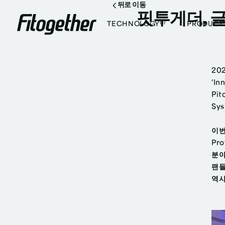
뒤로 이동
핏투게더, 글
(1)
TECHNOLOGY
PRODUCT
20
‘In
Pit
Sy
이번
Pr
분야
팬들
역사