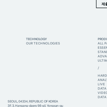
TECHNOLOGY
PROD
OUR TECHNOLOGIES
ALL 
ESSE
STAN
ADVA
ULTI
/
HAR
ANAL
LIVE
DATA
VIDE
DATA
SEOUL, 04334, REPUBLIC OF KOREA
3F, 3, Hangang-daero 98-gil, Yongsan-gu