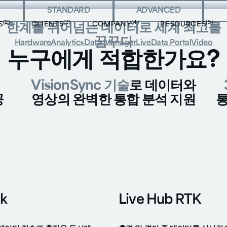
버튼
STANDARD
빅 버튼
ADVANCED
빅 버튼
(2)
(3)
(4)
(5)
S
CLIENTS
COMPANY
RESOURCES
한계를 뛰어넘는 데이터로 세계 최고를
꿈꾸다
Hardware
Analytics
Data Manager
Live
Data Portal
Video
누구에게 적합한가요?
VisionSync 기술
로 데이터와
공
영상의 완벽한 통합 분석 지원
통
k
Live Hub RTK