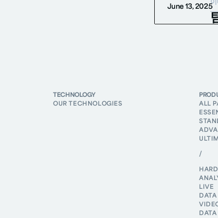
June 13, 2025
팀
메
TECHNOLOGY
PROD
OUR TECHNOLOGIES
ALL 
ESSE
STAN
ADVA
ULTI
/
HAR
ANAL
LIVE
DATA
VIDE
DATA