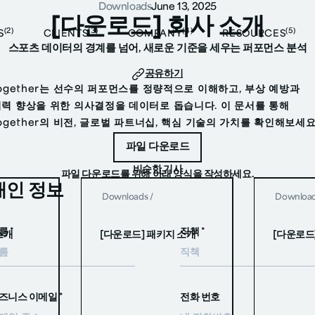
Downloads
June 13, 2025
[다운로드] 회사 소개
(2)
(3)
(4)
(5)
S
CLIENTS
COMPANY
RESOURCES
스포츠 데이터의 경계를 넘어, 새로운 기준을 세우는 퍼포먼스 분석
공유하기
together는 선수의 퍼포먼스를 정량적으로 이해하고, 부상 예방과
력 향상을 위한 의사결정을 데이터로 돕습니다. 이 문서를 통해
together의 비전, 글로벌 파트너십, 핵심 기술의 가치를 확인해보세요
파일 다운로드
파일 다운로드
비슷한 기사
파일 다운로드를 위해 아래 양식을 작성하세요.
개인 정보
Downloads
/
Downloa
름 *
직책 *
소개
[다운로드] 패키지 소개
[다운로드
즈니스 이메일 *
전화 번호