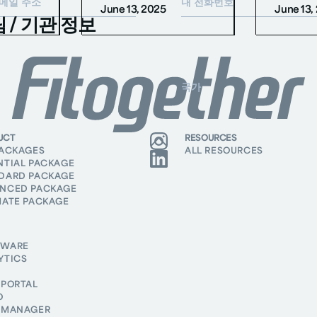
June 13, 2025
June 13,
팀 / 기관 정보
 / 기관 이름 *
국가 *
시지 *
UCT
RESOURCES
PACKAGES
ALL RESOURCES
NTIAL PACKAGE
DARD PACKAGE
Fitogether의
개인정보 처리방침
을 확인하였으며, 뉴스레터 및 프로모션 자료 수신에
NCED PACKAGE
동의합니다.
MATE PACKAGE
제출하기
제출하기
DWARE
YTICS
 PORTAL
O
 MANAGER